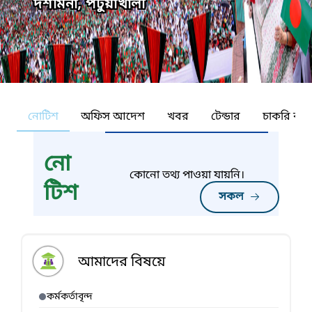
দশমিনা, পটুয়াখালী
নোটিশ
অফিস আদেশ
খবর
টেন্ডার
চাকরি কর্ন
নো
কোনো তথ্য পাওয়া যায়নি।
টিশ
সকল
আমাদের বিষয়ে
কর্মকর্তাবৃন্দ